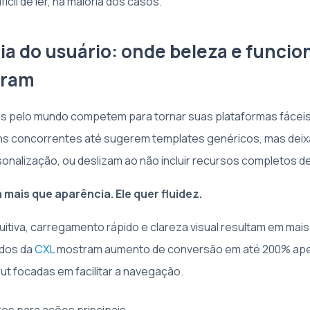
fícil de ler, na maioria dos casos.
ia do usuário: onde beleza e funcio
tram
es pelo mundo competem para tornar suas plataformas fáceis
ns concorrentes até sugerem templates genéricos, mas dei
sonalização, ou deslizam ao não incluir recursos completos de
 mais que aparência. Ele quer fluidez.
uitiva, carregamento rápido e clareza visual resultam em mai
udos da
CXL
mostram aumento de conversão em até 200% ap
ut focadas em facilitar a navegação.