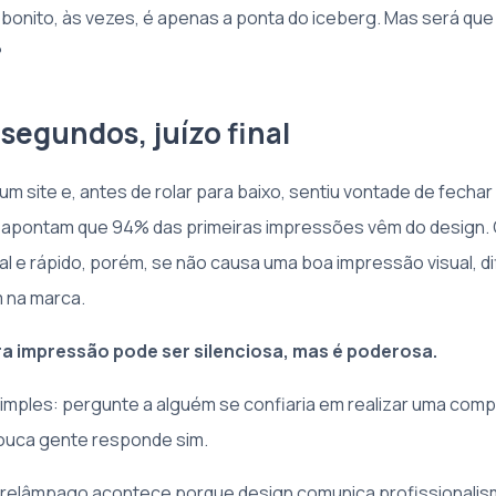
e bonito, às vezes, é apenas a ponta do iceberg. Mas será q
?
segundos, juízo final
m site e, antes de rolar para baixo, sentiu vontade de fecha
apontam que 94% das primeiras impressões vêm do design. O
l e rápido, porém, se não causa uma boa impressão visual, di
 na marca.
a impressão pode ser silenciosa, mas é poderosa.
simples: pergunte a alguém se confiaria em realizar uma comp
ouca gente responde sim.
 relâmpago acontece porque design comunica profissionalis