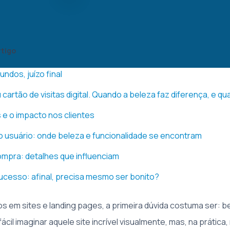
rtigo
ndos, juízo final
 cartão de visitas digital. Quando a beleza faz diferença, e q
 e o impacto nos clientes
o usuário: onde beleza e funcionalidade se encontram
mpra: detalhes que influenciam
cesso: afinal, precisa mesmo ser bonito?
em sites e landing pages, a primeira dúvida costuma ser: b
fácil imaginar aquele site incrível visualmente, mas, na prática