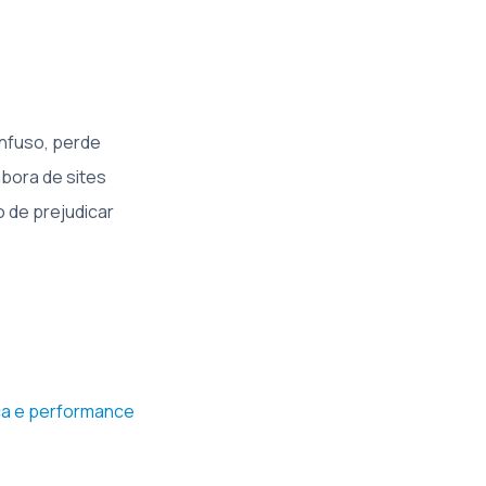
onfuso, perde
bora de sites
o de prejudicar
ica e performance