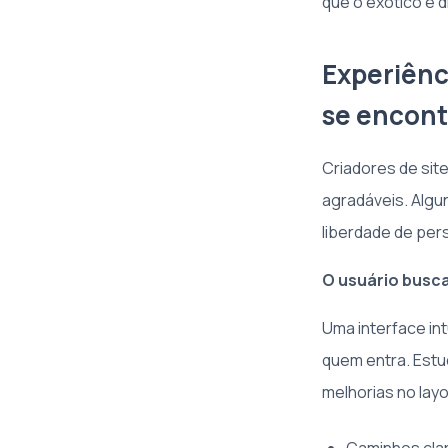
que o exótico e di
Experiênc
se encon
Criadores de sit
agradáveis. Algu
liberdade de per
O usuário busca
Uma interface int
quem entra. Est
melhorias no layo