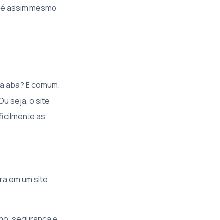
ue é assim mesmo
r a aba? É comum.
u seja, o site
ficilmente as
ra em um site
mo, segurança e