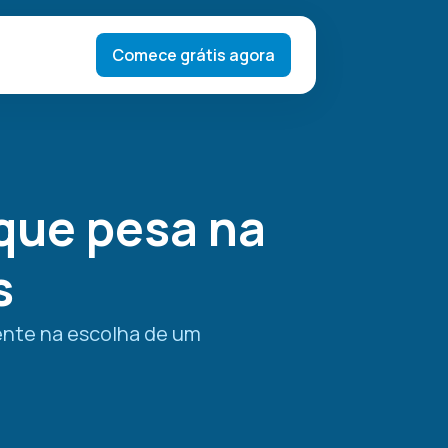
Comece grátis agora
 que pesa na
s
iente na escolha de um