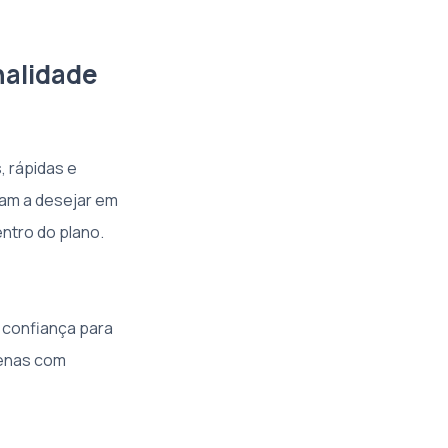
nalidade
, rápidas e
xam a desejar em
ntro do plano.
s confiança para
enas com