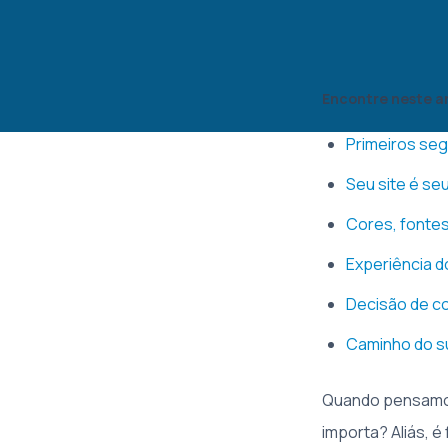
Encontre neste a
Primeiros segu
Seu site é seu
Cores, fontes
Experiência d
Decisão de co
Caminho do su
Quando pensamos 
importa? Aliás, é 