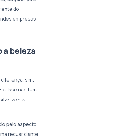
iente do
grandes empresas
o a beleza
 diferença, sim.
ssa. Isso não tem
uitas vezes
ócio pelo aspecto
uma recuar diante