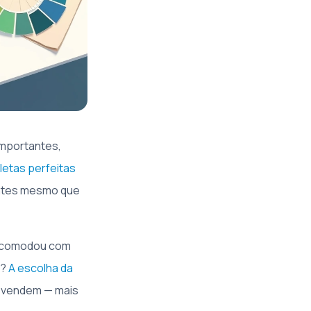
importantes,
letas perfeitas
 antes mesmo que
 incomodou com
m?
A escolha da
el vendem — mais