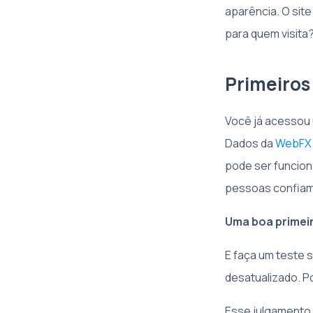
aparência. O sit
para quem visita
Primeiros 
Você já acessou u
Dados da
WebFX
pode ser funciona
pessoas confiam
Uma boa primeir
E faça um teste 
desatualizado. P
Esse julgamento