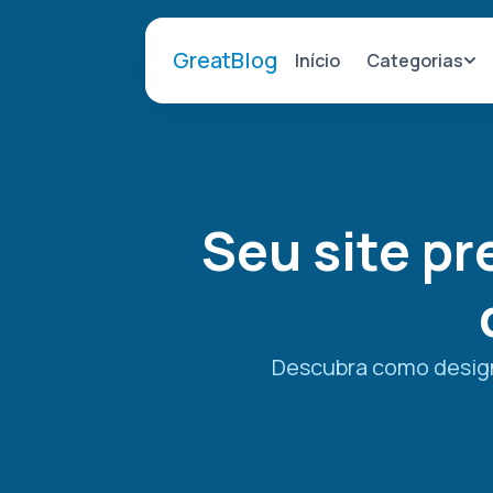
GreatBlog
Categorias
Início
Seu site pr
Descubra como design,