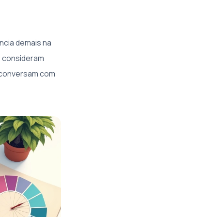
encia demais na
 consideram
ão conversam com