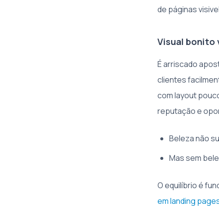
de páginas visiv
Visual bonito 
É arriscado apost
clientes facilme
com layout pouco 
reputação e opor
Beleza não su
Mas sem belez
O equilíbrio é f
em landing page