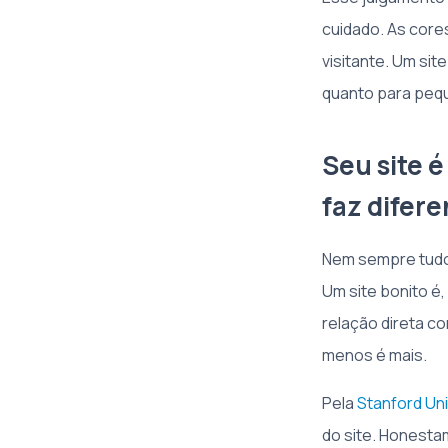
cuidado. As cor
visitante. Um si
quanto para peq
Seu site é
faz difer
Nem sempre tudo
Um site bonito é,
relação direta c
menos é mais.
Pela
Stanford Uni
do site. Honesta