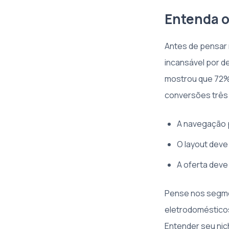
Entenda o
Antes de pensar 
incansável por d
mostrou que 72%
conversões três 
A navegação p
O layout deve 
A oferta deve
Pense nos segme
eletrodomésticos
Entender seu nic