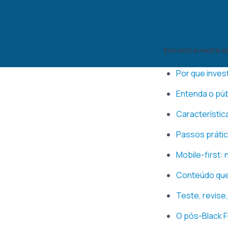
Encontre neste a
Por que invest
Entenda o púb
Característic
Passos prátic
Mobile-first: 
Conteúdo que
Teste, revise
O pós-Black F