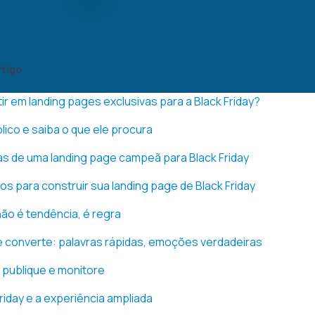
rtigo
ir em landing pages exclusivas para a Black Friday?
lico e saiba o que ele procura
as de uma landing page campeã para Black Friday
os para construir sua landing page de Black Friday
não é tendência, é regra
 converte: palavras rápidas, emoções verdadeiras
, publique e monitore
riday e a experiência ampliada