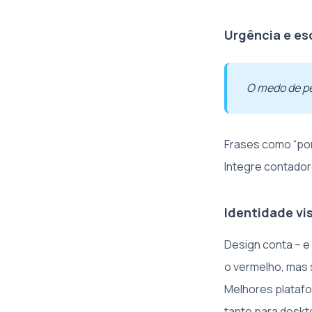
Urgência e e
O medo de pe
Frases como “por
Integre contador
Identidade vi
Design conta – e
o vermelho, mas s
Melhores plataf
tanto para desk