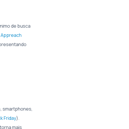
ônimo de busca
 Appreach
apresentando
, smartphones,
k Friday
).
torna mais