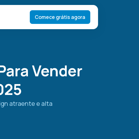
Comece grátis agora
Para Vender
2025
ign atraente e alta