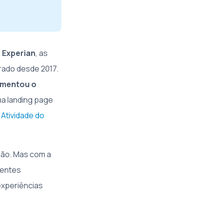
 Experian
, as
trado desde 2017.
umentou o
uma landing page
 Atividade do
são. Mas com a
dentes
experiências