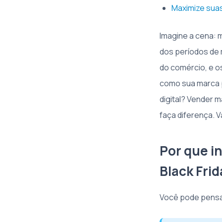
Maximize sua
Imagine a cena: 
dos períodos de m
do comércio, e o
como sua marca p
digital? Vender 
faça diferença. 
Por que in
Black Fri
Você pode pensar