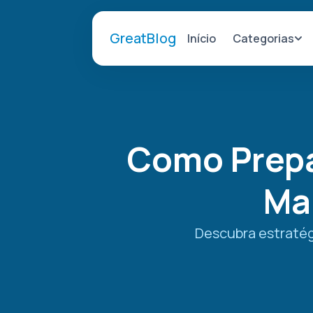
GreatBlog
Categorias
Início
Como Prepa
Mai
Descubra estratégi