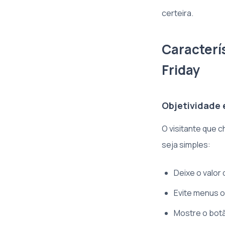
certeira.
Caracterí
Friday
Objetividade 
O visitante que 
seja simples:
Deixe o valor
Evite menus o
Mostre o bot