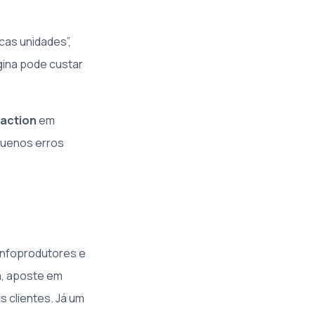
cas unidades”,
ágina pode custar
 action
em
equenos erros
infoprodutores e
a, aposte em
s clientes. Já um