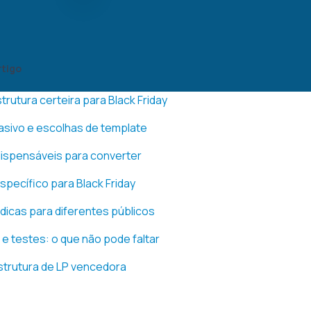
rtigo
trutura certeira para Black Friday
asivo e escolhas de template
ispensáveis para converter
specífico para Black Friday
 dicas para diferentes públicos
e testes: o que não pode faltar
strutura de LP vencedora