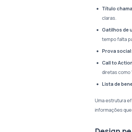
Título chama
claras.
Gatilhos de 
tempo falta p
Prova social
Call to Actio
diretas como 
Lista de bene
Uma estrutura ef
informações que 
Design pe