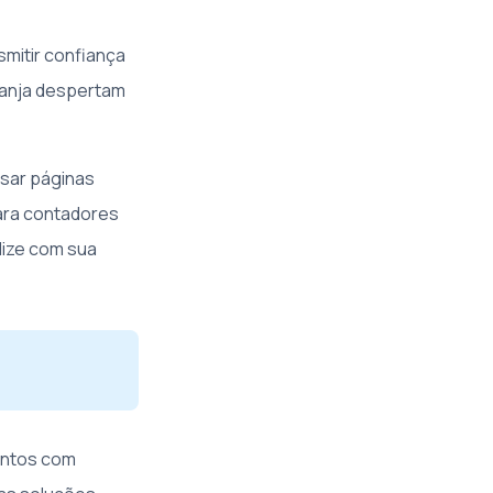
smitir confiança
ranja despertam
usar páginas
para contadores
lize com sua
ontos com