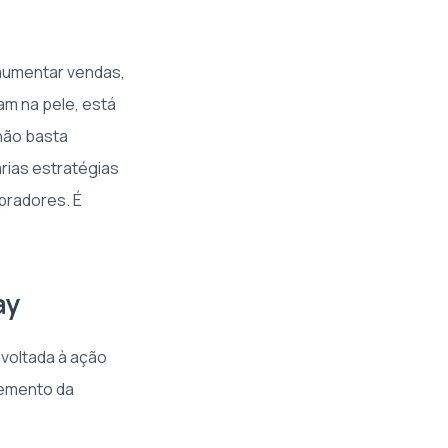
 aumentar vendas,
am na pele, está
não basta
rias estratégias
pradores. É
ay
voltada à ação
lemento da