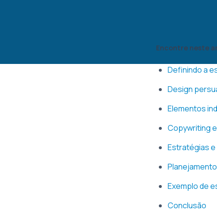
Encontre neste a
Definindo a es
Design persu
Elementos ind
Copywriting e
Estratégias e
Planejamento 
Exemplo de e
Conclusão