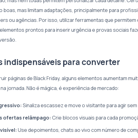
ão, mas nem todas permitem personalizar cada detalhe. Cer
 boas, mas limitam adaptações, principalmente para profissi
s ou agências. Por isso, utilizar ferramentas que permite
m elementos prontos para inserir urgência e provas sociais fa
versão.
 indispensáveis para converter
ruir páginas de Black Friday, alguns elementos aumentam mui
r na jornada. Não é mágica, é experiência de mercado:
gressivo:
Sinaliza escassez e move o visitante para agir se
s ofertas relâmpago:
Crie blocos visuais para cada promoçã
visível:
Use depoimentos, chats ao vivo com número de com