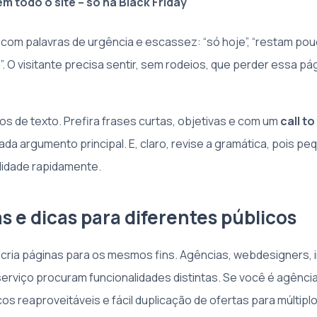
em todo o site – só na Black Friday
com palavras de urgência e escassez: “só hoje”, “restam pou
”. O visitante precisa sentir, sem rodeios, que perder essa p
os de texto. Prefira frases curtas, objetivas e com um
call to
da argumento principal. E, claro, revise a gramática, pois p
lidade rapidamente.
s e dicas para diferentes públicos
ria páginas para os mesmos fins. Agências, webdesigners, 
erviço procuram funcionalidades distintas. Se você é agênci
s reaproveitáveis e fácil duplicação de ofertas para múltiplo