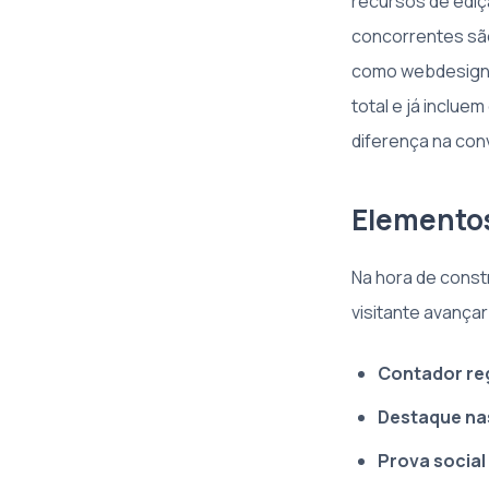
recursos de ediç
concorrentes são
como webdesigner
total e já inclue
diferença na con
Elementos
Na hora de const
visitante avança
Contador re
Destaque na
Prova social 