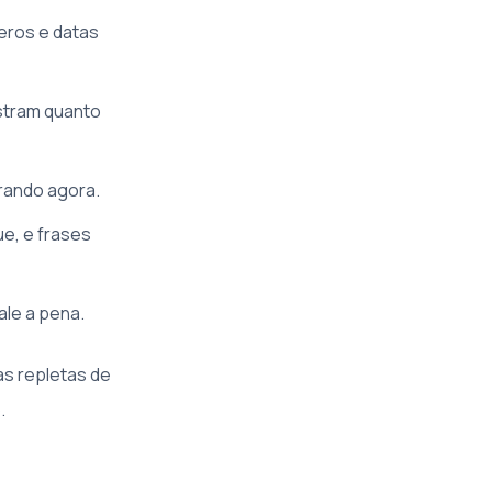
eros e datas
stram quanto
rando agora.
e, e frases
le a pena.
as repletas de
.