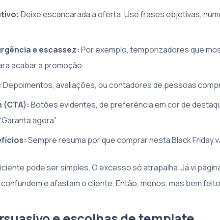
tivo:
Deixe escancarada a oferta. Use frases objetivas, núm
urgência e escassez:
Por exemplo, temporizadores que mo
ara acabar a promoção.
:
Depoimentos, avaliações, ou contadores de pessoas comp
n (CTA):
Botões evidentes, de preferência em cor de destaqu
“Garanta agora”.
fícios:
Sempre resuma por que comprar nesta Black Friday va
iciente pode ser simples. O excesso só atrapalha. Já vi págin
confundem e afastam o cliente. Então, menos, mas bem feito
rsuasivo e escolhas de template