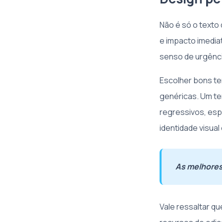
Não é só o texto
e impacto imedia
senso de urgênci
Escolher bons te
genéricas. Um te
regressivos, es
identidade visua
As melhores 
Vale ressaltar q