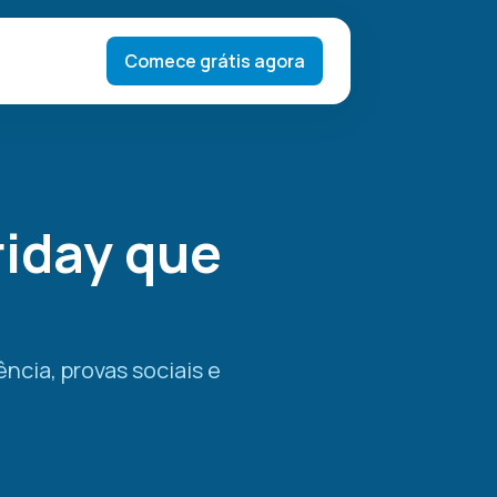
Comece grátis agora
riday que
ncia, provas sociais e