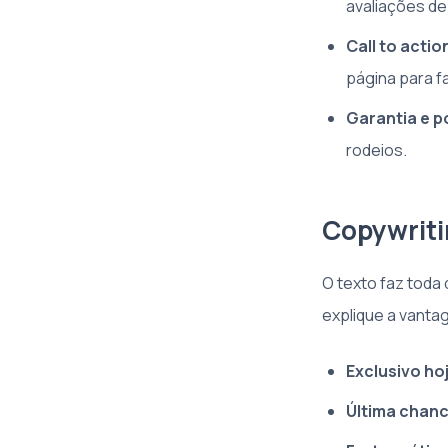
avaliações de
Call to actio
página para fac
Garantia e po
rodeios.
Copywriti
O texto faz toda
explique a vanta
Exclusivo ho
Última chanc