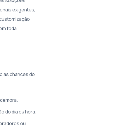
tas soluções
onais exigentes,
m customização
zem toda
to as chances do
m demora.
o do dia ou hora.
pradores ou