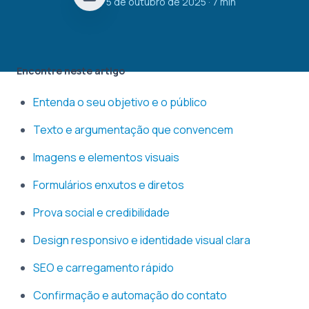
5 de outubro de 2025
· 7 min
Encontre neste artigo
Entenda o seu objetivo e o público
Texto e argumentação que convencem
Imagens e elementos visuais
Formulários enxutos e diretos
Prova social e credibilidade
Design responsivo e identidade visual clara
SEO e carregamento rápido
Confirmação e automação do contato