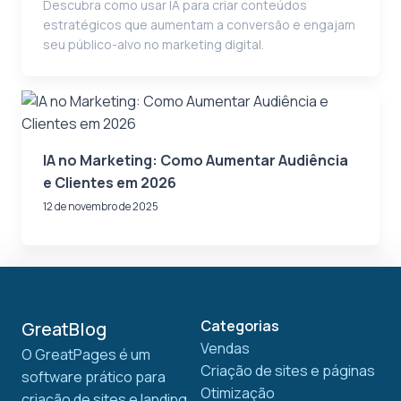
Descubra como usar IA para criar conteúdos
estratégicos que aumentam a conversão e engajam
seu público-alvo no marketing digital.
IA no Marketing: Como Aumentar Audiência
e Clientes em 2026
12 de novembro de 2025
Categorias
GreatBlog
Vendas
O GreatPages é um
Criação de sites e páginas
software prático para
Otimização
criação de sites e landing