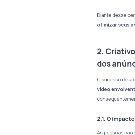
Diante desse ce
otimizar seus a
2. Criati
dos anúnc
O sucesso de um
vídeo envolven
consequentemente
2.1. O impact
As pessoas não 