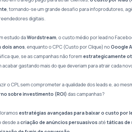
nte
, tornando-se um grande desafio para infoprodutores, ag
eendedores digitais.
m estudo da
Wordstream
, o custo médio por lead no Face
 dois anos
, enquanto o CPC (Custo por Clique) no
Google A
gnifica que, se as campanhas não forem
estrategicamente o
cabar gastando mais do que deveriam para atrair cada novo 
zir o CPL sem comprometer a qualidade dos leads e, ao me
rno sobre investimento (ROI)
das campanhas?
xploramos
estratégias avançadas para baixar o custo por l
o desde a
criação de anúncios persuasivos
até
táticas d
mização de funis de conversão
.