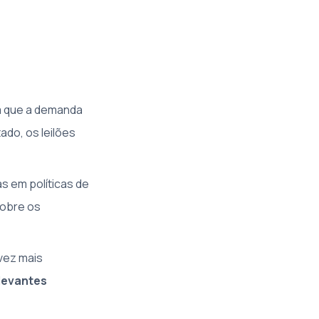
m que a demanda
do, os leilões
s em políticas de
sobre os
vez mais
levantes