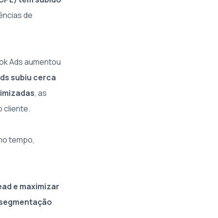
ências de
book Ads aumentou
ds subiu cerca
timizadas
, as
cliente.
smo tempo,
ead e maximizar
e segmentação