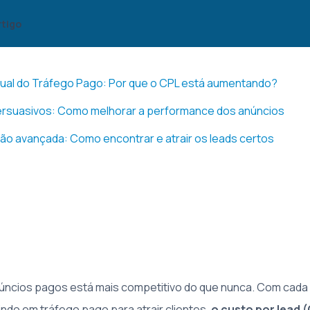
rtigo
atual do Tráfego Pago: Por que o CPL está aumentando?
persuasivos: Como melhorar a performance dos anúncios
o avançada: Como encontrar e atrair os leads certos
úncios pagos está mais competitivo do que nunca. Com cada
ndo em tráfego pago para atrair clientes,
o custo por lead 