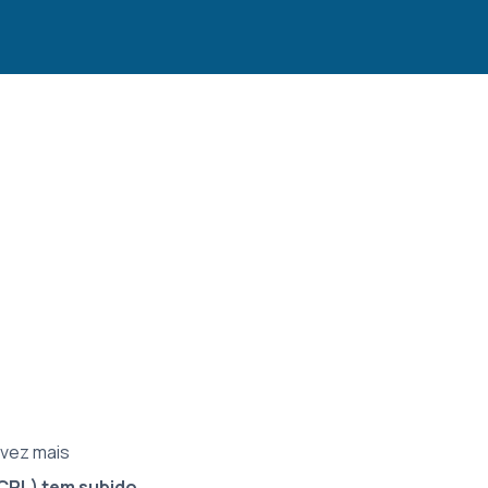
 vez mais
(CPL) tem subido