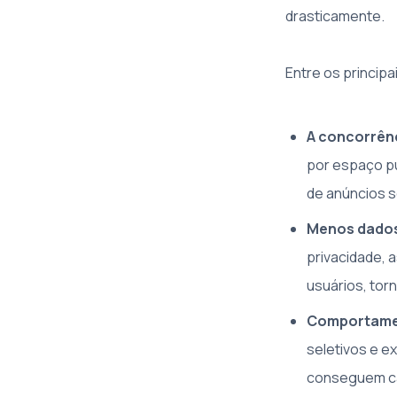
drasticamente.
Entre os princip
A concorrên
por espaço pu
de anúncios s
Menos dados
privacidade,
usuários, tor
Comportame
seletivos e ex
conseguem ca