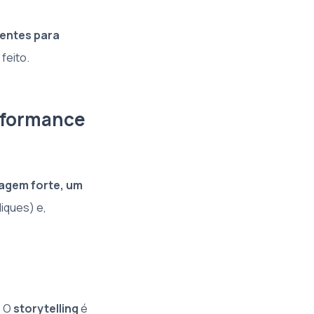
gentes para
feito.
erformance
agem forte, um
iques) e,
. O
storytelling
é