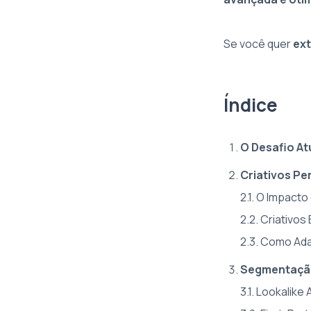
Se você quer
ext
Índice
O Desafio At
Criativos P
2.1. O Impact
2.2. Criativ
2.3. Como Ada
Segmentação
3.1. Lookali