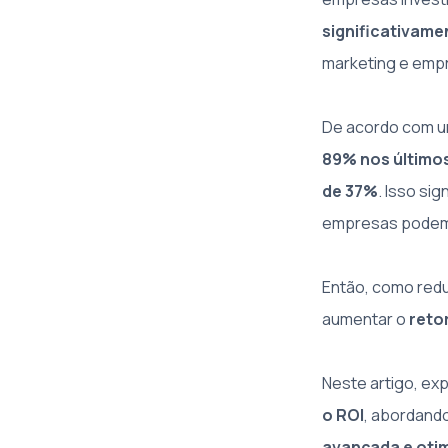
significativame
marketing e empr
De acordo com u
89% nos últimos
de 37%
. Isso si
empresas podem a
Então, como redu
aumentar o
reto
Neste artigo, e
o ROI
, abordand
avançada e oti