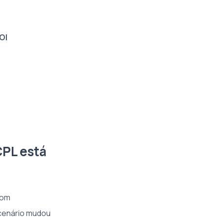
OI
CPL está
com
 cenário mudou