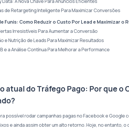
rty Data: A Nova Chave Para Anúncios Eficientes
ias de Retargeting Inteligente Para Maximizar Conversões
e Funis: Como Reduzir o Custo Por Lead e Maximizar o R
Ofertas Irresistíveis Para Aumentar a Conversão
o e Nutrição de Leads Para Maximizar Resultados
/B e a Análise Contínua Para Melhorar a Performance
io atual do Tráfego Pago: Por que o 
ndo?
 era possível rodar campanhas pagas no Facebook e Google 
ixos e ainda assim obter um alto retorno. Hoje, no entanto, o