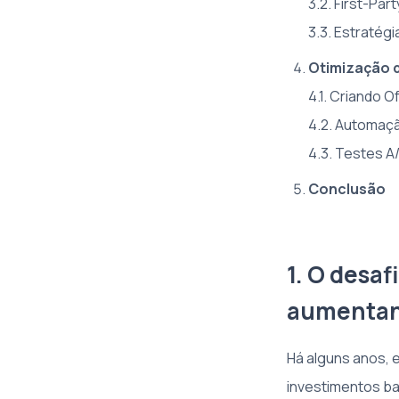
3.2. First-Pa
3.3. Estratég
Otimização d
4.1. Criando 
4.2. Automaçã
4.3. Testes A
Conclusão
1. O desaf
aumenta
Há alguns anos,
investimentos ba