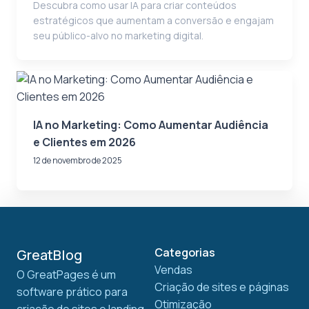
Descubra como usar IA para criar conteúdos
estratégicos que aumentam a conversão e engajam
seu público-alvo no marketing digital.
IA no Marketing: Como Aumentar Audiência
e Clientes em 2026
12 de novembro de 2025
Categorias
GreatBlog
Vendas
O GreatPages é um
Criação de sites e páginas
software prático para
Otimização
criação de sites e landing