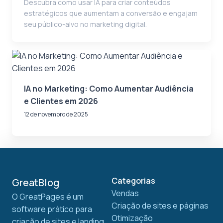
Descubra como usar IA para criar conteúdos
estratégicos que aumentam a conversão e engajam
seu público-alvo no marketing digital.
IA no Marketing: Como Aumentar Audiência
e Clientes em 2026
12 de novembro de 2025
Categorias
GreatBlog
Vendas
O GreatPages é um
Criação de sites e páginas
software prático para
Otimização
criação de sites e landing