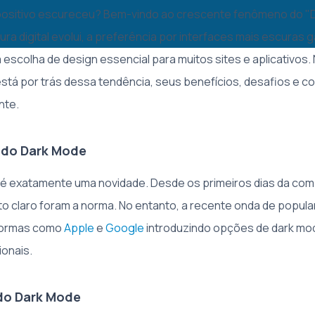
spositivo escureceu? Bem-vindo ao crescente fenômeno do "D
ura digital evolui, a preferência por interfaces mais escuras 
scolha de design essencial para muitos sites e aplicativos. 
stá por trás dessa tendência, seus benefícios, desafios e c
nte.
 do Dark Mode
é exatamente uma novidade. Desde os primeiros dias da com
o claro foram a norma. No entanto, a recente onda de popula
aformas como
Apple
e
Google
introduzindo opções de dark mo
onais.
 do Dark Mode