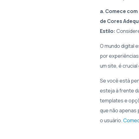
a. Comece com 
de Cores Adequ
Estilo:
Considere 
O mundo digital 
por experiências
um site, é crucia
Se você está pen
esteja à frente 
templates e opçõ
que não apenas p
o usuário.
Comece