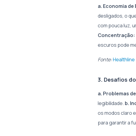
a. Economia de 
desligados, o qu
com pouca luz, u
Concentração:
escuros pode me
Fonte:
Healthline
3. Desafios d
a. Problemas de
legibilidade.
b. I
os modos claro e
para garantir a f