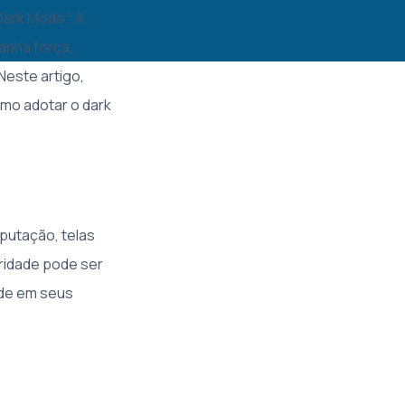
ark Mode". À
ganha força,
Neste artigo,
omo adotar o dark
putação, telas
ridade pode ser
de em seus