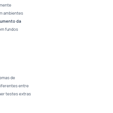
lmente
m ambientes
Aumento da
 em fundos
lemas de
iferentes entre
er testes extras