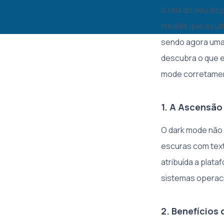
A tela do seu di
medida que a cult
sendo agora uma e
descubra o que e
mode corretame
1. A Ascensão
O dark mode não 
escuras com text
atribuída a plat
sistemas operaci
2. Benefícios