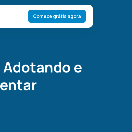
Comece grátis agora
o Adotando e
entar