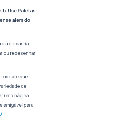
e.
b. Use Paletas
Pense além do
ara à demanda
iar ou redesenhar
r um site que
variedade de
ar uma página
e amigável para
s!