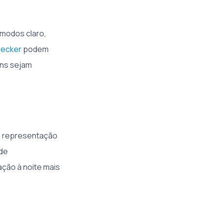
 modos claro,
hecker
podem
ens sejam
ra representação
 de
ção à noite mais