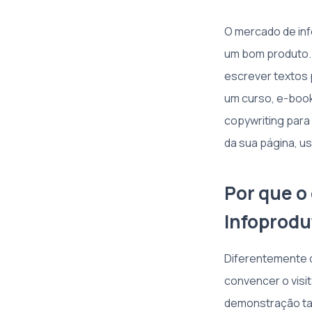
O mercado de inf
um bom produto. 
escrever textos 
um curso, e-book
copywriting para
da sua página, us
Por que o
Infoprodu
Diferentemente d
convencer o visi
demonstração tang