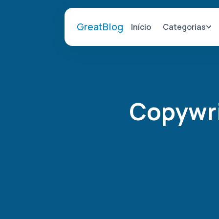
GreatBlog
Categorias
Início
Copywri