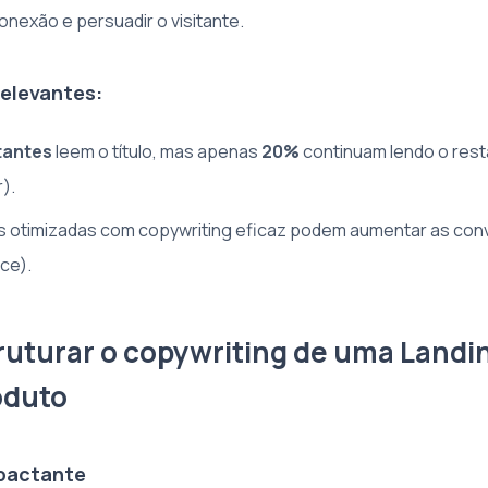
conexão e persuadir o visitante.
Relevantes
:
tantes
leem o título, mas apenas
20%
continuam lendo o rest
).
s otimizadas com copywriting eficaz podem aumentar as co
ce).
uturar o copywriting de uma Landi
oduto
mpactante