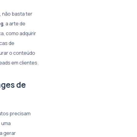
 não basta ter
ng
, a arte de
a, como adquirir
icas de
urar o conteúdo
leads em clientes.
ages de
dutos precisam
m uma
ra gerar