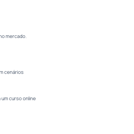
 no mercado.
em cenários
m um curso online