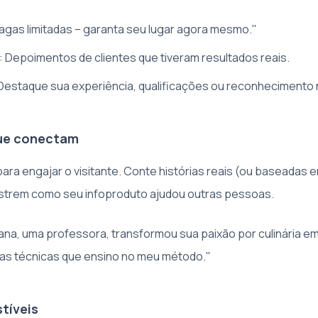
Vagas limitadas – garanta seu lugar agora mesmo."
: Depoimentos de clientes que tiveram resultados reais.
 Destaque sua experiência, qualificações ou reconhecimento
que conectam
para engajar o visitante. Conte histórias reais (ou baseadas 
trem como seu infoproduto ajudou outras pessoas.
oana, uma professora, transformou sua paixão por culinária e
 as técnicas que ensino no meu método."
stíveis