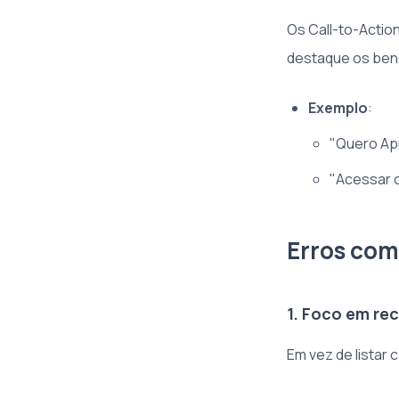
Os Call-to-Actio
destaque os bene
Exemplo
:
"Quero Ap
"Acessar 
Erros com
1. Foco em re
Em vez de listar