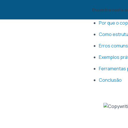
Encontre neste a
Por que o cop
Como estrutur
Erros comuns
Exemplos prát
Ferramentas 
Conclusão