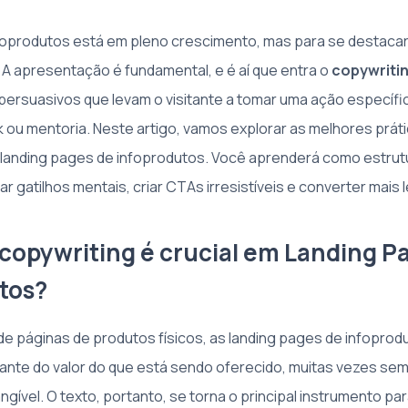
oprodutos está em pleno crescimento, mas para se destacar,
A apresentação é fundamental, e é aí que entra o
copywriti
persuasivos que levam o visitante a tomar uma ação específic
 ou mentoria. Neste artigo, vamos explorar as melhores prát
 landing pages de infoprodutos. Você aprenderá como estrut
ar gatilhos mentais, criar CTAs irresistíveis e converter mais 
 copywriting é crucial em Landing P
tos?
e páginas de produtos físicos, as landing pages de infopro
tante do valor do que está sendo oferecido, muitas vezes se
ível. O texto, portanto, se torna o principal instrumento pa