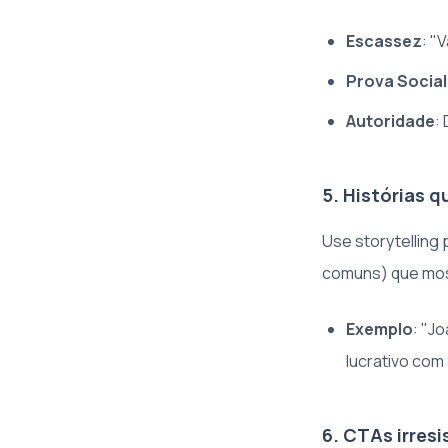
Escassez
: "
Prova Social
Autoridade
:
5. Histórias 
Use storytelling 
comuns) que mos
Exemplo
: "J
lucrativo com
6. CTAs irresi