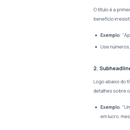
O título é a prim
benefício irresist
Exemplo
: "A
Use números, 
2. Subheadlin
Logo abaixo do t
detalhes sobre o
Exemplo
: "U
em lucro, mes