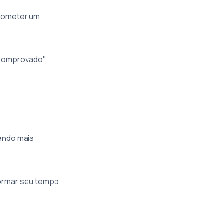
 prometer um
Comprovado".
endo mais
ormar seu tempo