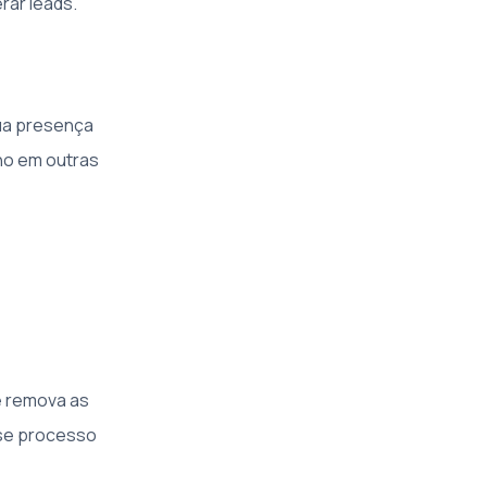
rar leads.
sua presença
ho em outras
e remova as
sse processo