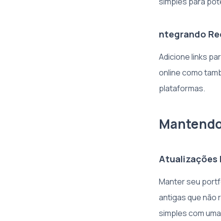
simples para pot
ntegrando Re
Adicione links p
online como tamb
plataformas.
Mantendo 
Atualizações 
Manter seu portf
antigas que não
simples com uma i