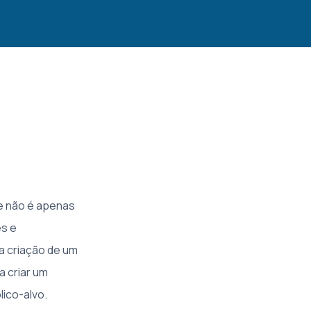
ne não é apenas
es e
a criação de um
a criar um
lico-alvo.