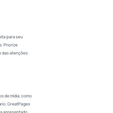
ita para seu
. Priorize
o das atenções.
tos de mídia, como
ário. GreatPages
eja apresentado