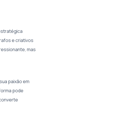
estratégica
afos e criativos
pressionante, mas
 sua paixão em
aforma pode
 converte