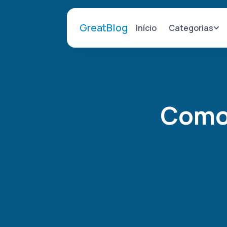
GreatBlog
Categorias
Início
Como 