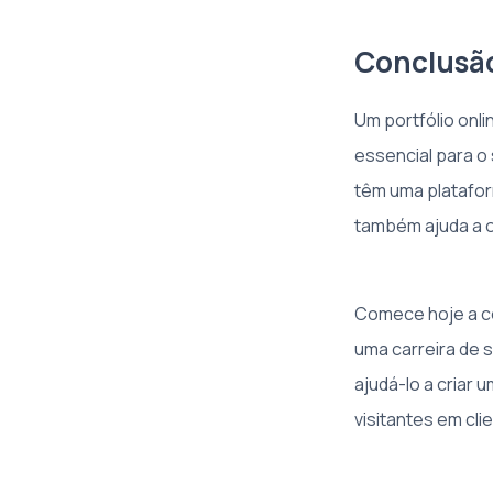
Conclusã
Um portfólio onl
essencial para o
têm uma platafor
também ajuda a o
Comece hoje a co
uma carreira de 
ajudá-lo a criar 
visitantes em cli