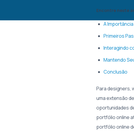
Encontre neste a
A Importância
Primeiros Pa
Interagindo c
Mantendo Seu 
Conclusão
Para designers, 
uma extensão de 
oportunidades de
portfólio online 
portfólio online 