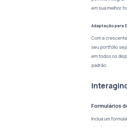
em sua melhor f
Adaptação para D
Com a crescente 
seu portfólio sej
em todos os disp
padrão.
Interagin
Formulários 
Inclua um formulá